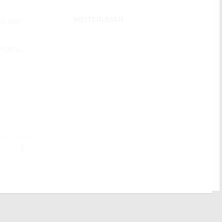
WEITERLESEN
In der
lten...
5