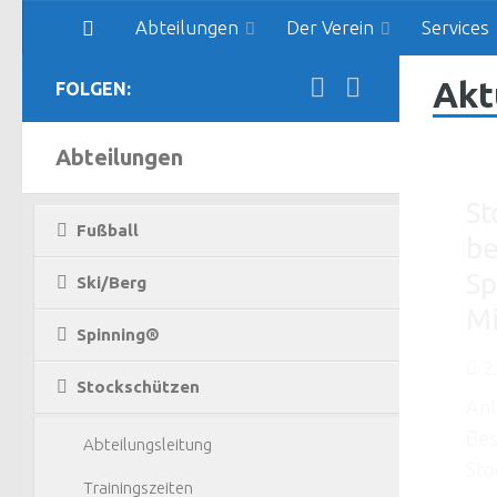
Abteilungen
Der Verein
Services
Zum Inhalt springen
Akt
FOLGEN:
Abteilungen
St
Fußball
be
Sp
Ski/Berg
Mi
Spinning®
2
Stockschützen
Anl
Bes
Abteilungsleitung
Sto
Trainingszeiten