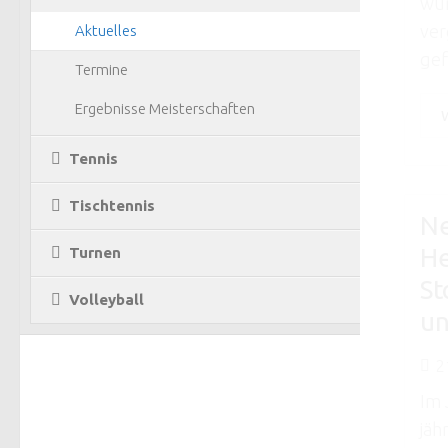
wur
ver
Aktuelles
gef
Termine
Ergebnisse Meisterschaften
Tennis
Tischtennis
Ne
He
Turnen
St
Volleyball
u
2
Im 
jäh