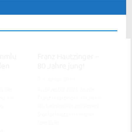
ammlu
Franz Hautzinger –
len
80 Jahre jung!
4. Januar 2024
g der
An Silvester 2023 wurde
ng mit
Franz Hautzinger 80 Jahre
ag
alt. Gemeinsam mit seinen
Stockschützenfreunden
feierte er...
ng