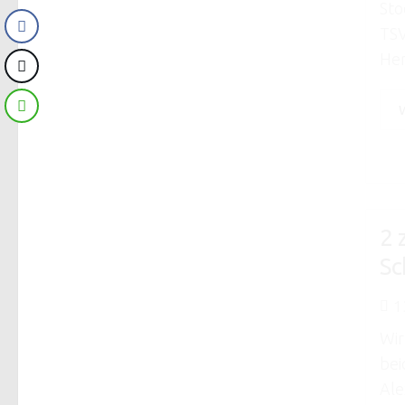
Sto
TSV
Her
2 
Sc
1
Wir
bei
Ale