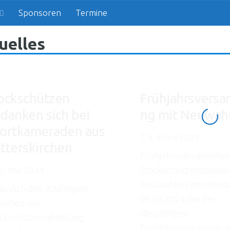
Sponsoren
Termine
uelles
ockschützen
Frühjahrsvers
danken sich bei
ng mit Neuwah
ortkameraden aus
9. März 2024
tterskirchen
Frühjahrsversammlun
Stockschützenabteilu
3. Mai 2024
Neuwahlen am Mont
ässlich des 40jährigen
09.03.2024 Bei der
tehen der
diesjährigen
ckschützenabteilung
Frühjahrsversammlu