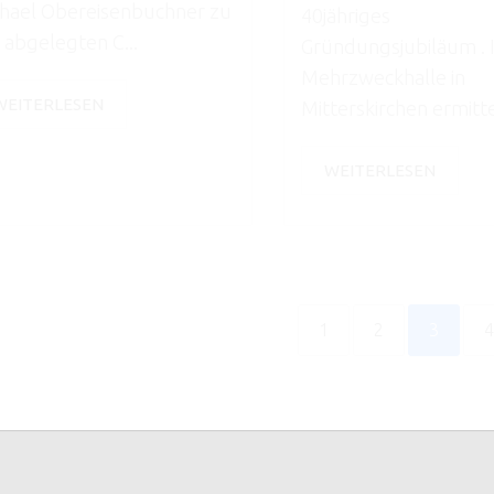
hael Obereisenbuchner zu
40jähriges
 abgelegten C...
Gründungsjubiläum . 
Mehrzweckhalle in
WEITERLESEN
Mitterskirchen ermitte
WEITERLESEN
1
2
3
4