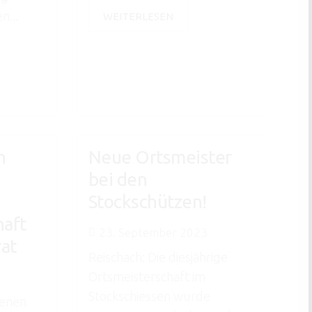
n...
WEITERLESEN
n
Neue Ortsmeister
bei den
Stockschützen!
aft
23. September 2023
at
Reischach: Die diesjährige
Ortsmeisterschaft im
Stockschiessen wurde
genen