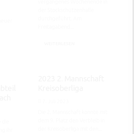
vergangenes Wochenende in
der Stockschützenhalle
durchgeführt. Am
heuer
Freitagabend...
WEITERLESEN
2023 2. Mannschaft
bteil
Kreisoberliga
ach
7. Juli 2023
Die 2. Mannschaft konnte mit
dem 9. Platz den Verbleib in
 die
der Kreisoberliga mit den...
ng ihr