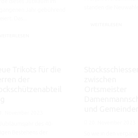
de dieses Jubiläum im
standen die Neuwahle
gangenen Jahr gebührend
eiert. Das...
WEITERLESEN
WEITERLESEN
ue Trikots für die
Stocksschiesse
rren der
zwischen
ockschützenabteil
Ortsmeister
ng
Damenmannsch
und Gemeinder
1. November 2023
20. November 2023
Jubiläumsjahr des 40-
rigen Bestehens der
So wie in den vergan