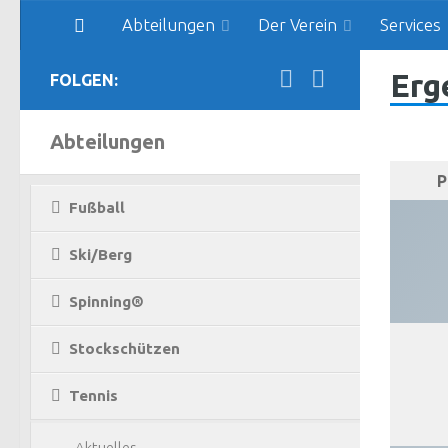
Abteilungen
Der Verein
Services
Zum Inhalt springen
Erg
FOLGEN:
Abteilungen
P
Fußball
Ski/Berg
Spinning®
Stockschützen
Tennis
Aktuelles