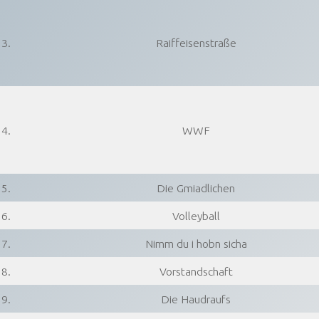
3.
Raiffeisenstraße
4.
WWF
5.
Die Gmiadlichen
6.
Volleyball
7.
Nimm du i hobn sicha
8.
Vorstandschaft
9.
Die Haudraufs