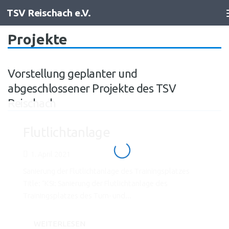
TSV Reischach e.V.
Zum Inhalt springen
Projekte
Vorstellung geplanter und
abgeschlossener Projekte des TSV
Reischach
Flutlichtanlage
1. April 2021
Sanierung der Flutlichtanlage des Trainingsplatzes
Title: “KSI: Sanierung der Flutlichtanlage des
Trainingsplatzes des Turn- und...
WEITERLESEN