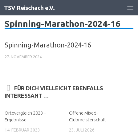
TSV Reischach e.V.
Zum Inhalt springen
Spinning-Marathon-2024-16
Spinning-Marathon-2024-16
27. NOVEMBER 2024
FÜR DICH VIELLEICHT EBENFALLS
INTERESSANT …
Ortevergleich 2023 –
Offene Mixed-
Ergebnisse
Clubmeisterschaft
14. FEBRUAR 2023
23. JULI 2026