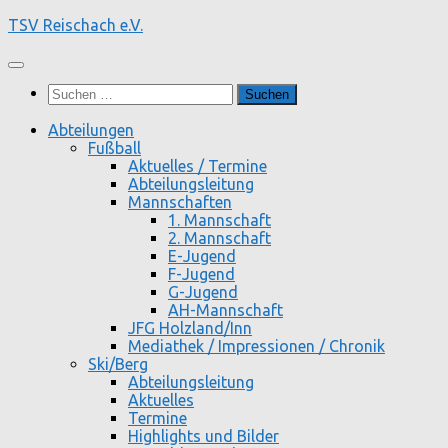
Zum
TSV Reischach e.V.
Inhalt
springen
Suchen
nach:
Abteilungen
Fußball
Aktuelles / Termine
Abteilungsleitung
Mannschaften
1. Mannschaft
2. Mannschaft
E-Jugend
F-Jugend
G-Jugend
AH-Mannschaft
JFG Holzland/Inn
Mediathek / Impressionen / Chronik
Ski/Berg
Abteilungsleitung
Aktuelles
Termine
Highlights und Bilder