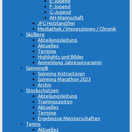
E-Jugend
F-Jugend
G-Jugend
AH-Mannschaft
JFG Holzland/Inn
Mediathek / Impressionen / Chronik
Ski/Berg
Abteilungsleitung
Aktuelles
Termine
Highlights und Bilder
Anmeldung Jahresprogramm
Spinning®
Spinning Instructoren
Spinning Marathon 2023
Archiv
Stockschützen
Abteilungsleitung
Trainingszeiten
Aktuelles
Termine
Ergebnisse Meisterschaften
Tennis
Aktuelles