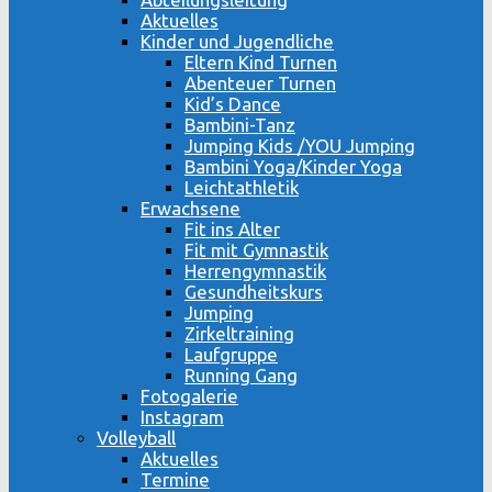
Aktuelles
Kinder und Jugendliche
Eltern Kind Turnen
Abenteuer Turnen
Kid’s Dance
Bambini-Tanz
Jumping Kids /YOU Jumping
Bambini Yoga/Kinder Yoga
Leichtathletik
Erwachsene
Fit ins Alter
Fit mit Gymnastik
Herrengymnastik
Gesundheitskurs
Jumping
Zirkeltraining
Laufgruppe
Running Gang
Fotogalerie
Instagram
Volleyball
Aktuelles
Termine