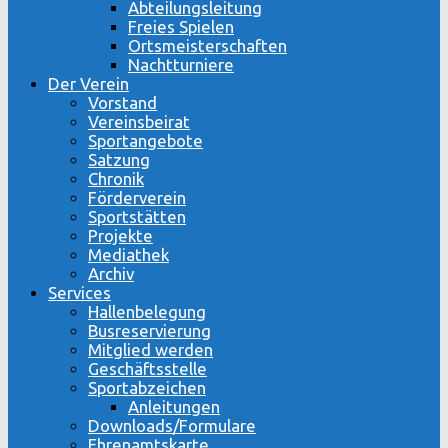
Abteilungsleitung
Freies Spielen
Ortsmeisterschaften
Nachtturniere
Der Verein
Vorstand
Vereinsbeirat
Sportangebote
Satzung
Chronik
Förderverein
Sportstätten
Projekte
Mediathek
Archiv
Services
Hallenbelegung
Busreservierung
Mitglied werden
Geschäftsstelle
Sportabzeichen
Anleitungen
Downloads/Formulare
Ehrenamtskarte