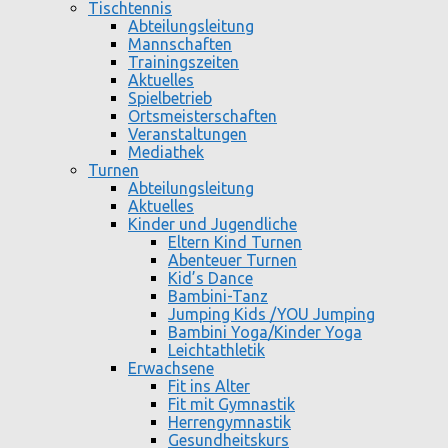
Tischtennis
Abteilungsleitung
Mannschaften
Trainingszeiten
Aktuelles
Spielbetrieb
Ortsmeisterschaften
Veranstaltungen
Mediathek
Turnen
Abteilungsleitung
Aktuelles
Kinder und Jugendliche
Eltern Kind Turnen
Abenteuer Turnen
Kid’s Dance
Bambini-Tanz
Jumping Kids /YOU Jumping
Bambini Yoga/Kinder Yoga
Leichtathletik
Erwachsene
Fit ins Alter
Fit mit Gymnastik
Herrengymnastik
Gesundheitskurs