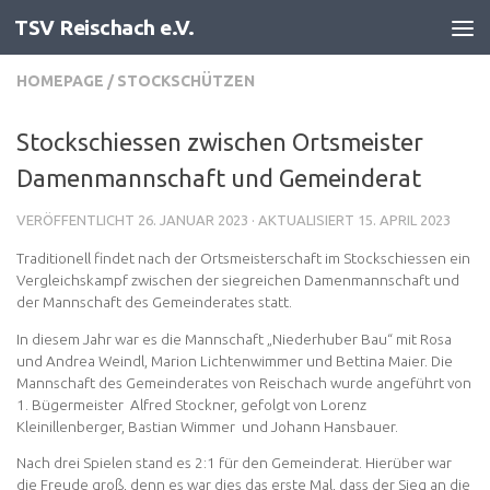
TSV Reischach e.V.
Zum Inhalt springen
HOMEPAGE
/
STOCKSCHÜTZEN
Stockschiessen zwischen Ortsmeister
Damenmannschaft und Gemeinderat
VERÖFFENTLICHT
26. JANUAR 2023
· AKTUALISIERT
15. APRIL 2023
Traditionell findet nach der Ortsmeisterschaft im Stockschiessen ein
Vergleichskampf zwischen der siegreichen Damenmannschaft und
der Mannschaft des Gemeinderates statt.
In diesem Jahr war es die Mannschaft „Niederhuber Bau“ mit Rosa
und Andrea Weindl, Marion Lichtenwimmer und Bettina Maier. Die
Mannschaft des Gemeinderates von Reischach wurde angeführt von
1. Bügermeister Alfred Stockner, gefolgt von Lorenz
Kleinillenberger, Bastian Wimmer und Johann Hansbauer.
Nach drei Spielen stand es 2:1 für den Gemeinderat. Hierüber war
die Freude groß, denn es war dies das erste Mal, dass der Sieg an die