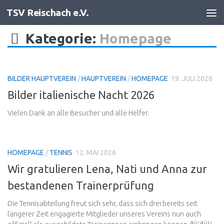
TSV Reischach e.V.
Zum Inhalt springen
Kategorie:
Homepage
BILDER HAUPTVEREIN
/
HAUPTVEREIN
/
HOMEPAGE
19. JULI 2026
Bilder italienische Nacht 2026
Vielen Dank an alle Besucher und alle Helfer.
HOMEPAGE
/
TENNIS
12. MAI 2026
Wir gratulieren Lena, Nati und Anna zur
bestandenen Trainerprüfung
Die Tennisabteilung freut sich sehr, dass sich drei bereits seit
längerer Zeit engagierte Mitglieder unseres Vereins nun auch