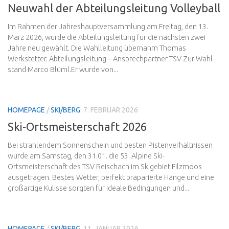
Neuwahl der Abteilungsleitung Volleyball
Im Rahmen der Jahreshauptversammlung am Freitag, den 13.
März 2026, wurde die Abteilungsleitung für die nächsten zwei
Jahre neu gewählt. Die Wahlleitung übernahm Thomas
Werkstetter. Abteilungsleitung – Ansprechpartner TSV Zur Wahl
stand Marco Blüml.Er wurde von...
HOMEPAGE
/
SKI/BERG
7. FEBRUAR 2026
Ski-Ortsmeisterschaft 2026
Bei strahlendem Sonnenschein und besten Pistenverhältnissen
wurde am Samstag, den 31.01. die 53. Alpine Ski-
Ortsmeisterschaft des TSV Reischach im Skigebiet Filzmoos
ausgetragen. Bestes Wetter, perfekt präparierte Hänge und eine
großartige Kulisse sorgten für ideale Bedingungen und...
HOMEPAGE
/
SKI/BERG
11. JANUAR 2026