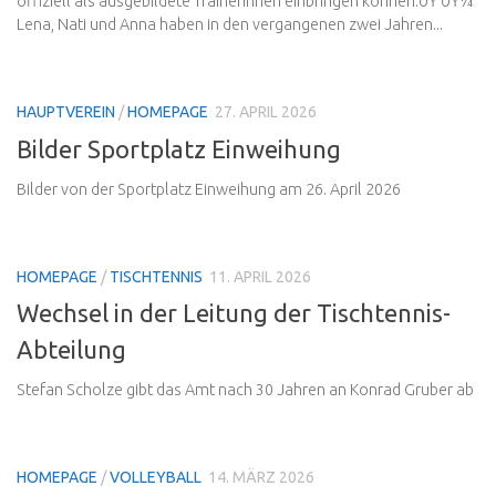
offiziell als ausgebildete Trainerinnen einbringen können.ðŸ‘ðŸ¼
Lena, Nati und Anna haben in den vergangenen zwei Jahren...
HAUPTVEREIN
/
HOMEPAGE
27. APRIL 2026
Bilder Sportplatz Einweihung
Bilder von der Sportplatz Einweihung am 26. April 2026
HOMEPAGE
/
TISCHTENNIS
11. APRIL 2026
Wechsel in der Leitung der Tischtennis-
Abteilung
Stefan Scholze gibt das Amt nach 30 Jahren an Konrad Gruber ab
HOMEPAGE
/
VOLLEYBALL
14. MÄRZ 2026