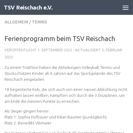
TSV Reischach e.V.
Zum Inhalt springen
ALLGEMEIN
/
TENNIS
Ferienprogramm beim TSV Reischach
VERÖFFENTLICHT
1. SEPTEMBER 2022
· AKTUALISIERT
5. FEBRUAR
2023
Zu einem Triathlon haben die Abteilungen Volleyball, Tennis und
Stockschützen Kinder ab 6 Jahren auf das Sportgelände des TSV
Reischach eingeladen.
18 begeisterte Kids, die sich auch von einer nassen Abkühlung nicht
aufhalten lassen wollten, kämpften sich durch die 3 Disziplinen, um
am Ende die meisten Punkte zu erreichen.
Als Sieger gingen hervor:
Platz 1: Sophia Hofbauer und Kilian Baumer (punktgleich)
Platz 2: Benedikt Vilsmaier
Die Betreuer Robert Kalusok (Volleyball), Sieglinde Winkler (Tennis)