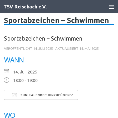
TSV Reischach e.V.
Zum Inhalt springen
Sportabzeichen – Schwimmen
Sportabzeichen – Schwimmen
VERÖFFENTLICHT
14. JULI 2025
· AKTUALISIERT
14. MAI 2025
WANN
14. Juli 2025
18:00 - 19:00
ZUM KALENDER HINZUFÜGEN
ICS herunterladen
Google Kalender
iCalendar
Office 365
Outlook Live
WO