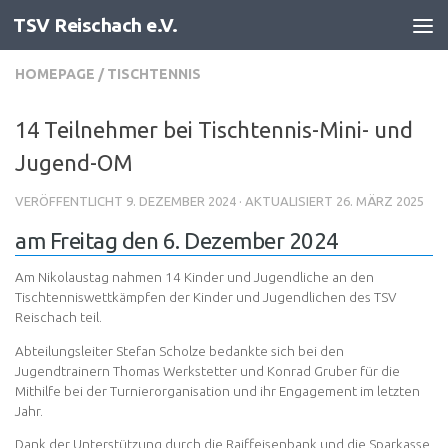
TSV Reischach e.V.
Zum Inhalt springen
HOMEPAGE
/
TISCHTENNIS
14 Teilnehmer bei Tischtennis-Mini- und
Jugend-OM
VERÖFFENTLICHT
9. DEZEMBER 2024
· AKTUALISIERT
26. MÄRZ 2025
am Freitag den 6. Dezember 2024
Am Nikolaustag nahmen 14 Kinder und Jugendliche an den
Tischtenniswettkämpfen der Kinder und Jugendlichen des TSV
Reischach teil.
Abteilungsleiter Stefan Scholze bedankte sich bei den
Jugendtrainern Thomas Werkstetter und Konrad Gruber für die
Mithilfe bei der Turnierorganisation und ihr Engagement im letzten
Jahr.
Dank der Unterstützung durch die Raiffeisenbank und die Sparkasse