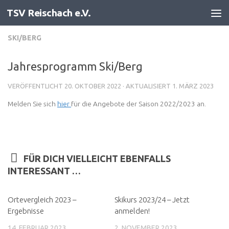
TSV Reischach e.V.
Zum Inhalt springen
SKI/BERG
Jahresprogramm Ski/Berg
VERÖFFENTLICHT
20. OKTOBER 2022
· AKTUALISIERT
1. MÄRZ 2023
Melden Sie sich
hier
für die Angebote der Saison 2022/2023 an.
FÜR DICH VIELLEICHT EBENFALLS
INTERESSANT …
Ortevergleich 2023 –
Skikurs 2023/24 – Jetzt
Ergebnisse
anmelden!
14. FEBRUAR 2023
2. NOVEMBER 2023